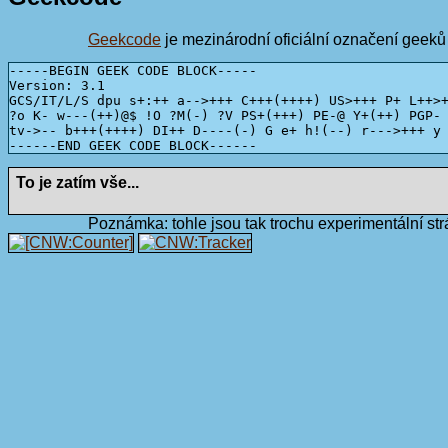
Geekcode
je mezinárodní oficiální označení geeků
-----BEGIN GEEK CODE BLOCK-----

Version: 3.1

GCS/IT/L/S dpu s+:++ a-->+++ C+++(++++) US>+++ P+ L++>+
?o K- w---(++)@$ !O ?M(-) ?V PS+(+++) PE-@ Y+(++) PGP- 
tv->-- b+++(++++) DI++ D----(-) G e+ h!(--) r--->+++ y 
------END GEEK CODE BLOCK------
To je zatím vše...
Poznámka: tohle jsou tak trochu experimentální str