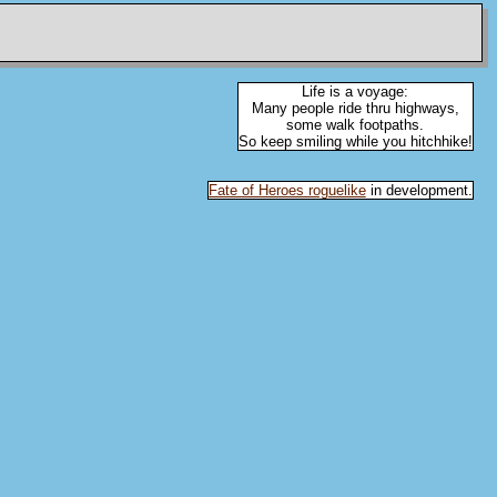
Life is a voyage:
Many people ride thru highways,
some walk footpaths.
So keep smiling while you hitchhike!
Fate of Heroes roguelike
in development.