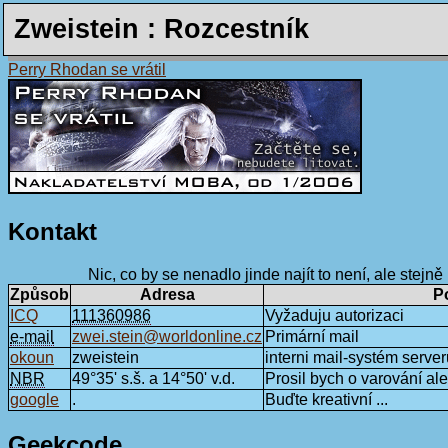
Zweistein : Rozcestník
Perry Rhodan se vrátil
Kontakt
Nic, co by se nenadlo jinde najít to není, ale stejně .
Způsob
Adresa
P
ICQ
111360986
Vyžaduju autorizaci
e-mail
zwei.stein@worldonline.cz
Primární mail
okoun
zweistein
interni mail-systém server
NBR
49°35' s.š. a 14°50' v.d.
Prosil bych o varování a
google
.
Buďte kreativní ...
Geekcode