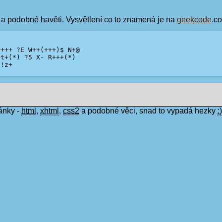
 a podobné havěti. Vysvětlení co to znamená je na
geekcode
.co
+++ ?E W++(+++)$ N+@ 

t+(*) ?5 X- R+++(*)

!z+

ánky -
html
,
xhtml
,
css2
a podobné věci, snad to vypadá hezky
:)