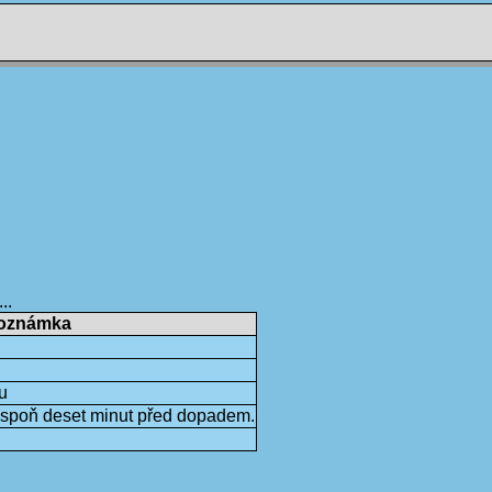
..
oznámka
u
lespoň deset minut před dopadem.